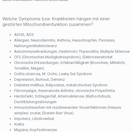
Welche Symptome bzw. Krankheiten hängen mit einer
gestörten Mitochondrienfunktion zusammen?
ADHS, ADS
Allergien, Neurodermitis, Asthma, Heuschnupfen, Psoriasis,
Nahrungsmittelintoleranz
Autoimmunerkrankungen, Hashimoto Thyreoiditis, Multiple Sklerose
CFS (Chronisches Müdigkeitssyndrom), Elektrosensitivität
Chronische Entzündungen, Infektanfälligkeit (Bronchien, Mittelohr,
Tonsillen, Magen)
Colitis ulcerosa, M. Crohn, Leaky Gut Syndrom
Depression, Burnout, Demenz
Diabetes mellitus, Adipositas, metabolisches Syndrom
Fibromyalgie, rheumatoide Arthritis, chronische Polyarthritis
Herzinfarkt, Schlaganfall, Arteriosklerose, Bluthochdruck,
Durchblutungsstörungen
Immunschwächen mit rezidivierenden Virusinfektionen (Herpes
simplex/ zoster, Ebstein-Barr Virus)
Impotenz, Libidoverlust
Krebs
Migräne, Kopfschmerzen