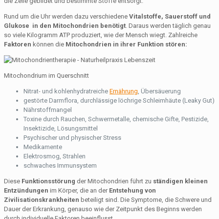
die Zelle gebildet und bestimmte Stoffe entsorgt.
Rund um die Uhr werden dazu verschiedene
Vitalstoffe, Sauerstoff und
Glukose in den Mitochondrien benötigt
. Daraus werden täglich genau
so viele Kilogramm ATP produziert, wie der Mensch wiegt. Zahlreiche
Faktoren
können die
Mitochondrien in ihrer Funktion stören:
Mitochondrium im Querschnitt
Nitrat- und kohlenhydratreiche
Ernährung
, Übersäuerung
gestörte Darmflora, durchlässige löchrige Schleimhäute (Leaky Gut)
Nährstoffmangel
Toxine durch Rauchen, Schwermetalle, chemische Gifte, Pestizide,
Insektizide, Lösungsmittel
Psychischer und physischer Stress
Medikamente
Elektrosmog, Strahlen
schwaches Immunsystem
Diese
Funktionsstörung
der Mitochondrien führt zu
ständigen kleinen
Entzündungen
im Körper, die an der
Entstehung von
Zivilisationskrankheiten
beteiligt sind. Die Symptome, die Schwere und
Dauer der Erkrankung, genauso wie der Zeitpunkt des Beginns werden
durch individuelle Faktoren beeinflusst.