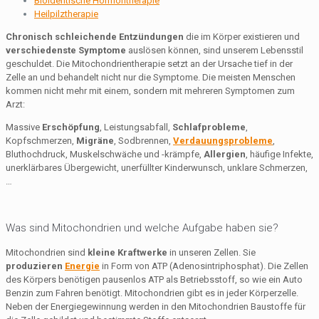
Bioidentische Hormontherapie
Heilpilztherapie
Chronisch schleichende Entzündungen
die im Körper existieren und
verschiedenste Symptome
auslösen können, sind unserem Lebensstil
geschuldet. Die Mitochondrientherapie setzt an der Ursache tief in der
Zelle an und behandelt nicht nur die Symptome. Die meisten Menschen
kommen nicht mehr mit einem, sondern mit mehreren Symptomen zum
Arzt:
Massive
Erschöpfung
, Leistungsabfall,
Schlafprobleme
,
Kopfschmerzen,
Migräne
, Sodbrennen,
Verdauungsprobleme
,
Bluthochdruck, Muskelschwäche und -krämpfe,
Allergien
, häufige Infekte,
unerklärbares Übergewicht, unerfüllter Kinderwunsch, unklare Schmerzen,
…
Was sind Mitochondrien und welche Aufgabe haben sie?
Mitochondrien sind
kleine Kraftwerke
in unseren Zellen. Sie
produzieren
Energie
in Form von ATP (Adenosintriphosphat). Die Zellen
des Körpers benötigen pausenlos ATP als Betriebsstoff, so wie ein Auto
Benzin zum Fahren benötigt. Mitochondrien gibt es in jeder Körperzelle.
Neben der Energiegewinnung werden in den Mitochondrien Baustoffe für