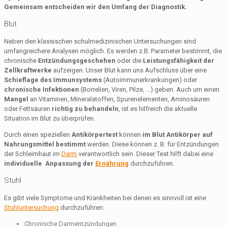
Gemeinsam entscheiden wir
den Umfang der Diagnostik.
Blut
Neben den klassischen schulmedizinischen Untersuchungen sind
umfangreichere Analysen möglich. Es werden z.B. Parameter bestimmt, die
chronische
Entzündungsgeschehen
oder die
Leistungsfähigkeit der
Zellkraftwerke
aufzeigen. Unser Blut kann uns Aufschluss über eine
Schieflage des Immunsystems
(Autoimmunerkrankungen) oder
chronische Infektionen
(Borrelien, Viren, Pilze, …) geben. Auch um einen
Mangel
an Vitaminen, Mineralstoffen, Spurenelementen, Aminosäuren
oder Fettsäuren
richtig zu behandeln
, ist es hilfreich die aktuelle
Situation im Blut zu überprüfen.
Durch einen speziellen
Antikörpertest
können
im Blut Antikörper auf
Nahrungsmittel bestimmt
werden. Diese können z. B. für Entzündungen
der Schleimhaut im
Darm
verantwortlich sein. Dieser Test hilft dabei eine
individuelle Anpassung der
Ernährung
durchzuführen.
Stuhl
Es gibt viele Symptome und Krankheiten bei denen es sinnvoll ist eine
Stuhluntersuchung
durchzuführen:
Chronische Darmentzündungen