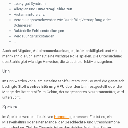
Leaky-gut Syndrom
Allergien und
Unverträglichkeiten
Histaminintoleranz,
Verdauungsbeschwerden wie Durchfälle,Verstopfung oder
Schmerzen
Bakterielle
Fehlbesiedlungen
Verdauungsrückständen
…
Auch bei Migräne, Autoimmunerkrankungen, Infektanfälligkeit und vieles
mehr kann die Schleimhaut eine wichtige Rolle spielen. Die Untersuchung
des Stuhls gibt wichtige Hinweise, die Ursache effektiv anzugehen.
Urin
Im Urin werden vor allem einzelne Stoffe untersucht. So wird die genetisch
bedingte
Stoffwechselstörung HPU
über den Urin festgestellt oder die
Menge der Botenstoffe im Gehirn, der sogenannten Neurotransmitter, wird
untersucht.
Speichel
Im Speichel werden die aktiven
Hormone
gemessen. Ziel ist es, ein
Missverhältnis oder einen Mangel der Geschlechts- und Stresshormone
aufzudecken. Ziel der Therapie ist es das richtige Verhältnis
freier