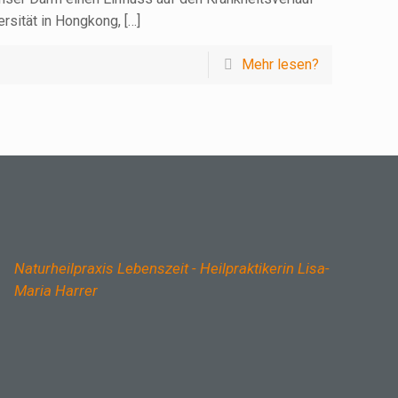
rsität in Hongkong,
[…]
Mehr lesen?
Naturheilpraxis Lebenszeit - Heilpraktikerin Lisa-
Maria Harrer